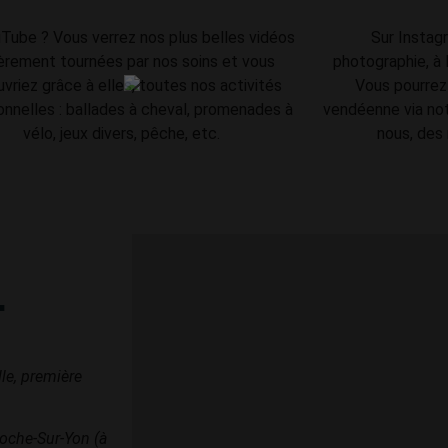
Tube ? Vous verrez nos plus belles vidéos
Sur Instag
èrement tournées par nos soins et vous
photographie, à 
vriez grâce à elles, toutes nos activités
Vous pourrez 
onnelles : ballades à cheval, promenades à
vendéenne via not
vélo, jeux divers, pêche, etc.
nous, des
.
lle, première
Roche-Sur-Yon (à