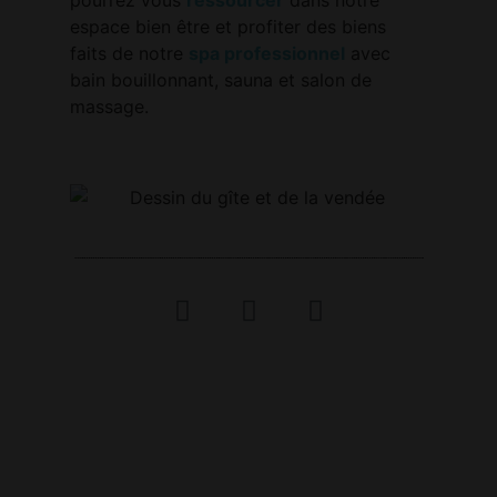
espace bien être et profiter des biens
faits de notre
spa professionnel
avec
bain bouillonnant, sauna et salon de
massage.
Mentions légales
|
Règlement
intérieur
© Luce-Émilie Marquant – 2023